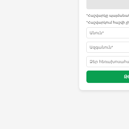
*Հաշվարկը պայմանակա
*Հաշվարկում հաշվի չ
Թ