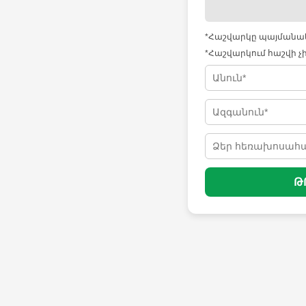
*Հաշվարկը պայմանակա
*Հաշվարկում հաշվի չ
Թ