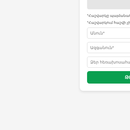
*Հաշվարկը պայմանակա
*Հաշվարկում հաշվի չ
Թ