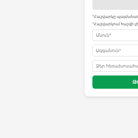
*Հաշվարկը պայմանակա
*Հաշվարկում հաշվի չ
Թ