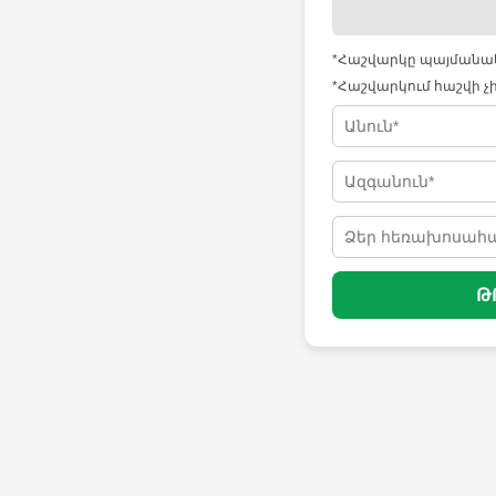
*Հաշվարկը պայմանակա
*Հաշվարկում հաշվի չ
Թ