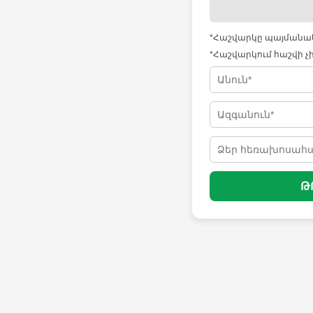
*Հաշվարկը պայմանակա
*Հաշվարկում հաշվի չ
Թ