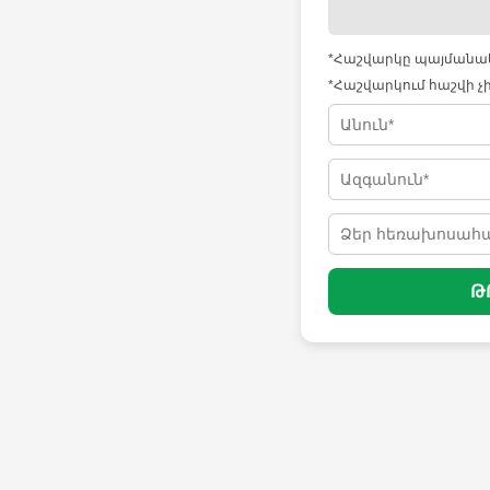
*Հաշվարկը պայմանակա
*Հաշվարկում հաշվի չ
Թ