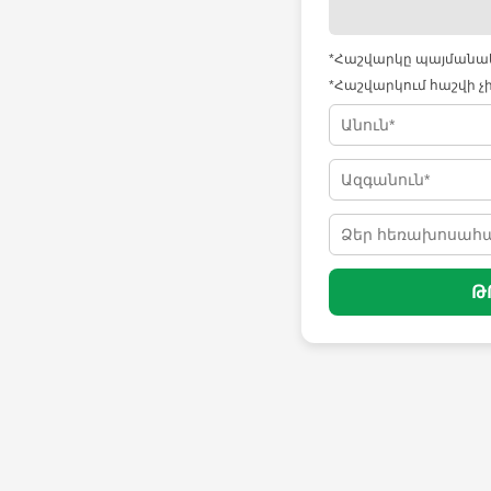
*Հաշվարկը պայմանակա
*Հաշվարկում հաշվի չ
Թ