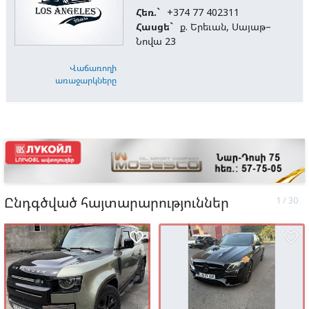
Հեռ.`
+374 77 402311
Հասցե`
ք. Երեւան, Սայաթ–
Նովա 23
Վաճառողի
առաջարկները
Ընդգծված հայտարարություններ
favorite_border
favorite_border