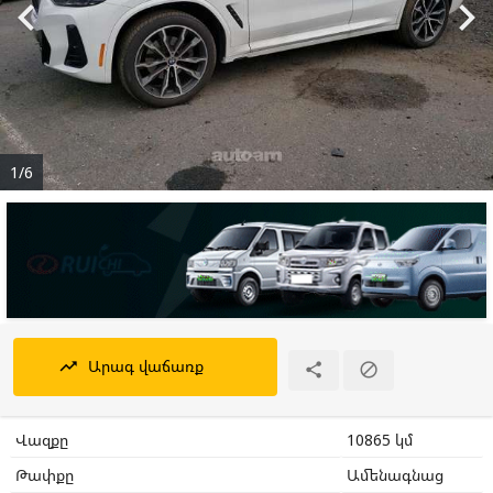


1/6
Արագ վաճառք
trending_up


Վազքը
10865 կմ
Թափքը
Ամենագնաց