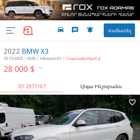
directions_car

message
Վաճառել
2022
BMW
X3
02.10.2023
ԱՄՆ
Աճուրդում է
Մաքսազերծված չէ
28 000
$

ID: 2971167
Լիգա Ինշուրանս
favorite_border