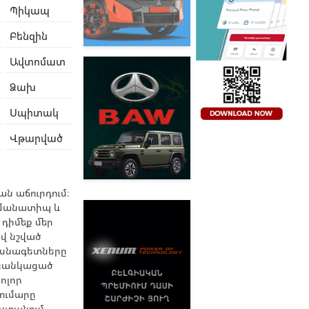
Պիկապ
Բենզին
Ավտոմատ
Ձախ
Սպիտակ
Վթարված
ան աճուրդում։
Նմանատիպ և
 դիմեք մեր
վ նշված
ասնագետները
ցանկացած
ոլոր
ումարը
ստանում,