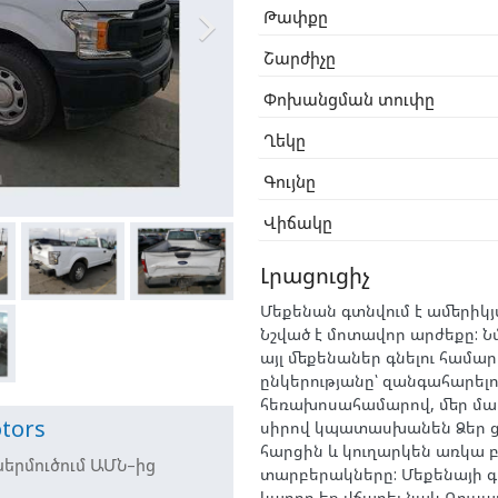

Թափքը
Շարժիչը
Փոխանցման տուփը
Ղեկը
Գույնը
Վիճակը
Լրացուցիչ
Մեքենան գտնվում է ամերիկյ
Նշված է մոտավոր արժեքը: 
այլ մեքենաներ գնելու համար
ընկերությանը՝ զանգահարելո
հեռախոսահամարով, մեր մ
tors
սիրով կպատասխանեն Ձեր 
հարցին և կուղարկեն առկա բ
երմուծում ԱՄՆ–ից
տարբերակները: Մեքենայի գ
կարող եք վճարել նաև Ռուսա