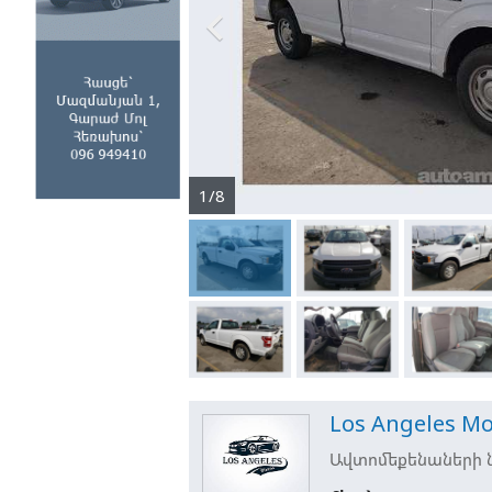

1/8
Los Angeles Mo
Ավտոմեքենաների ն