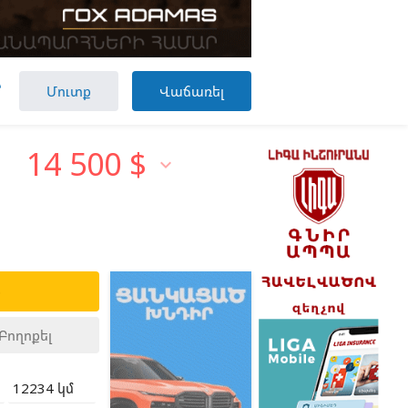

Մուտք
Վաճառել
14 500
$

ք
Բողոքել
12234 կմ