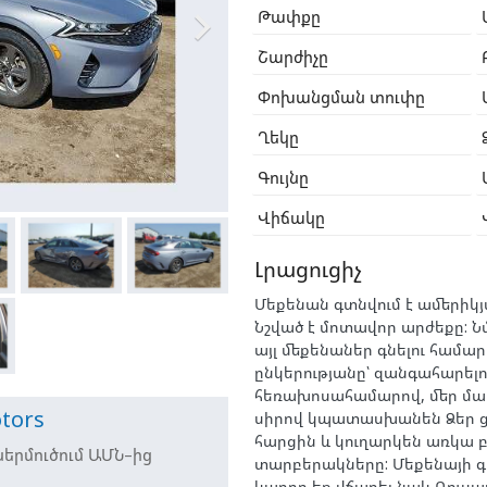

Թափքը
Շարժիչը
Փոխանցման տուփը
Ղեկը
Գույնը
Վիճակը
Լրացուցիչ
Մեքենան գտնվում է ամերիկյ
Նշված է մոտավոր արժեքը: 
այլ մեքենաներ գնելու համար
ընկերությանը՝ զանգահարելո
հեռախոսահամարով, մեր մ
tors
սիրով կպատասխանեն Ձեր 
հարցին և կուղարկեն առկա բ
երմուծում ԱՄՆ–ից
տարբերակները: Մեքենայի գ
կարող եք վճարել նաև Ռուսա