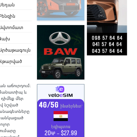
Սեդան
Բենզին
Ավտոմատ
Ձախ
Արծաթագույն
Վթարված
ան աճուրդում։
Նմանատիպ և
 դիմեք մեր
վ նշված
ասնագետները
ցանկացած
ոլոր
ումարը
ստանում,