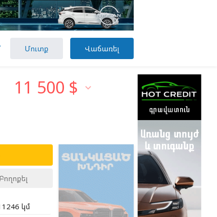

Մուտք
Վաճառել
11 500
$

ք
Բողոքել
11246 կմ