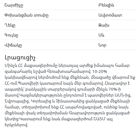
Շարժիչը
Բենզին
Փոխանցման տուփը
Ավտոմատ
Ղեկը
Ձախ
Գույնը
Սև
Վիճակը
Նոր
Լրացուցիչ
Մինչև ՀՀ մաքսազերծումը ներառյալ արժեք իմանալու համար
զանգահարել նշված հեռախոսահամարով։ 10-20%
կանխավճարով ներմուծում ենք մեքենան, մնացածը վճարում եք
ՀՀ-ում։Պատվերի կատարում նայև մեր գումարով։ Հնարավոր է
ապառիկ՝ բանկային տարբերակով գումարի մինչև 70%-ի
մասով։Կազմակերպությունն ընդունում է պատվերներ ԱՄՆ-ից,
Եվրոպայից, Կորեայից և Չինաստանից ցանկացած մեքենայի
համար, տեղափոխում ենք ՀՀ ապահովագրված, ունենք նայև
մեքենայի փակ տեղափոխման հնարավորություն ցանկացած
կետից:Կատարում ենք նաև մաքսազերծում ԵԱՏՄ այլ
երկրներով: