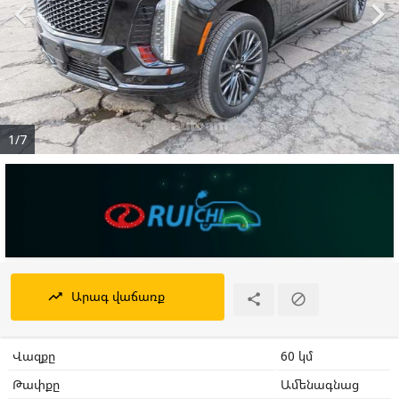


1/7
Արագ վաճառք
trending_up


Վազքը
60 կմ
Թափքը
Ամենագնաց