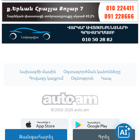
Նախագծի մասին
Օգտագործման կանոնները
Գովազդ կայքում
Օգնություն
Կապ
©2003-2026 auto.am
Մշակված է
MATEMAT
-ում
Զանգահարել
Գրել