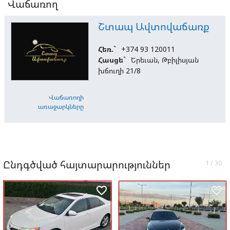
Վաճառող
Շտապ Ավտովաճառք
Հեռ.`
+374 93 120011
Հասցե`
Երեւան, Թբիլիսյան
խճուղի 21/8
Վաճառողի
առաջարկները
Ընդգծված հայտարարություններ
favorite_border
favorite_border