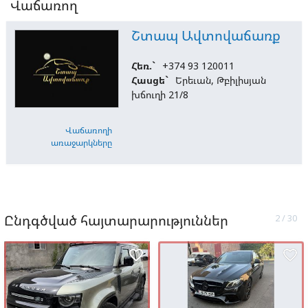
Վաճառող
Շտապ Ավտովաճառք
Հեռ.`
+374 93 120011
Հասցե`
Երեւան, Թբիլիսյան
խճուղի 21/8
Վաճառողի
առաջարկները
Ընդգծված հայտարարություններ
favorite_border
favorite_border