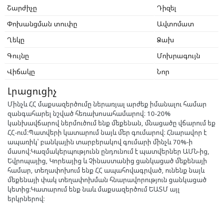
Շարժիչը
Դիզել
Փոխանցման տուփը
Ավտոմատ
Ղեկը
Ձախ
Գույնը
Մոխրագույն
Վիճակը
Նոր
Լրացուցիչ
Մինչև ՀՀ մաքսազերծումը ներառյալ արժեք իմանալու համար
զանգահարել նշված հեռախոսահամարով։ 10-20%
կանխավճարով ներմուծում ենք մեքենան, մնացածը վճարում եք
ՀՀ-ում։Պատվերի կատարում նայև մեր գումարով։ Հնարավոր է
ապառիկ՝ բանկային տարբերակով գումարի մինչև 70%-ի
մասով։Կազմակերպությունն ընդունում է պատվերներ ԱՄՆ-ից,
Եվրոպայից, Կորեայից և Չինաստանից ցանկացած մեքենայի
համար, տեղափոխում ենք ՀՀ ապահովագրված, ունենք նայև
մեքենայի փակ տեղափոխման հնարավորություն ցանկացած
կետից:Կատարում ենք նաև մաքսազերծում ԵԱՏՄ այլ
երկրներով: