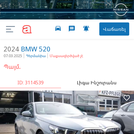
directions_car

message
Վաճառել
2024
BMW
520
07.03.2025
Գերմանիա
Մաքսազերծված չէ
Պայմ.
ID: 3114539
Լիգա Ինշուրանս
favorite_border