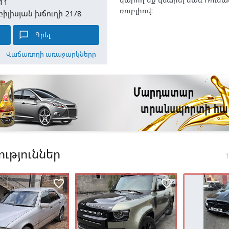
11
ռուբլիով:
բիլիսյան խճուղի 21/8
chat_bubble_outline
Գրել
Վաճառողի առաջարկները
ւթյուններ
favorite_border
favorite_border