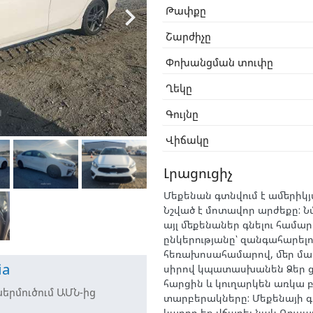

Թափքը
Շարժիչը
Փոխանցման տուփը
Ղեկը
Գույնը
Վիճակը
Լրացուցիչ
Մեքենան գտնվում է ամերիկյ
Նշված է մոտավոր արժեքը: 
այլ մեքենաներ գնելու համար
ընկերությանը՝ զանգահարելո
հեռախոսահամարով, մեր մ
ia
սիրով կպատասխանեն Ձեր 
հարցին և կուղարկեն առկա բ
երմուծում ԱՄՆ-ից
տարբերակները: Մեքենայի գ
կարող եք վճարել նաև Ռուսա