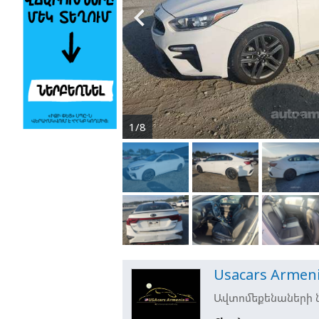

1/8
Usacars Armen
Ավտոմեքենաների ն