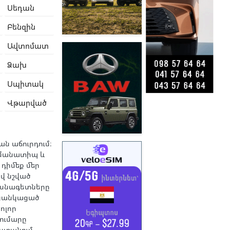
Սեդան
Բենզին
Ավտոմատ
Ձախ
Սպիտակ
Վթարված
ան աճուրդում։
Նմանատիպ և
 դիմեք մեր
վ նշված
ասնագետները
ցանկացած
ոլոր
ումարը
ստանում,