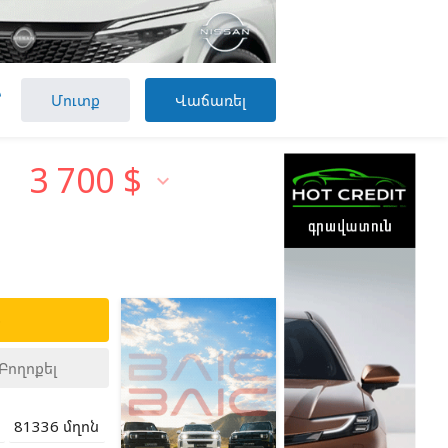

Մուտք
Վաճառել
3 700
$

ք
Բողոքել
81336 մղոն