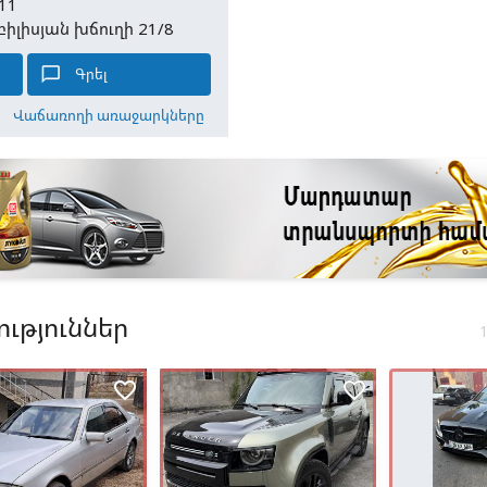
11
բիլիսյան խճուղի 21/8
chat_bubble_outline
Գրել
Վաճառողի առաջարկները
ւթյուններ
favorite_border
favorite_border