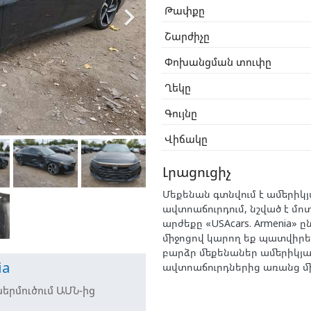

Թափքը
Շարժիչը
Փոխանցման տուփը
Ղեկը
Գույնը
Վիճակը
Լրացուցիչ
Մեքենան գտնվում է ամերիկ
ավտոաճուրդում, նշված է մ
արժեքը «USAcars. Armenia» ը
միջոցով կարող եք պատվիրել
բարձր մեքենաներ ամերիկյ
ia
ավտոաճուրդներից առանց մի
երմուծում ԱՄՆ-ից