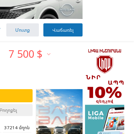

Մուտք
Վաճառել
7 500
$

ք
Բողոքել
37214 մղոն