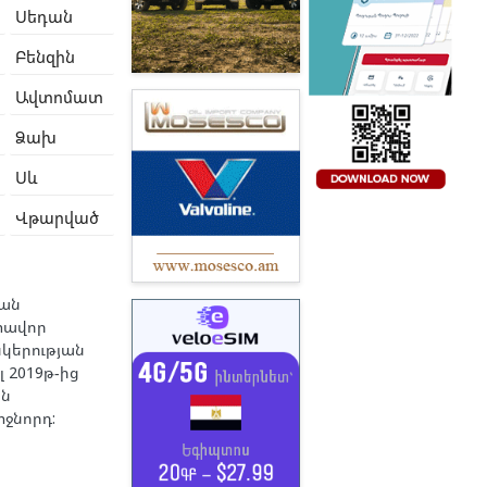
Սեդան
Բենզին
Ավտոմատ
Ձախ
Սև
Վթարված
յան
ոտավոր
նկերության
 2019թ-ից
ան
ջնորդ: