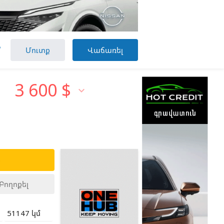

Մուտք
Վաճառել
3 600
$

ք
Բողոքել
51147 կմ