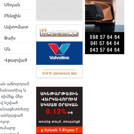
Սեդան
Բենզին
Ավտոմատ
Ձախ
Սև
Վթարված
ան աճուրդում։
Նմանատիպ և
 դիմեք մեր
վ նշված
ասնագետները
ցանկացած
ոլոր
ումարը
ստանում,