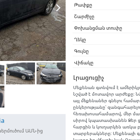

Թափքը
Շարժիչը
Փոխանցման տուփը
Ղեկը
Գույնը
Վիճակը
Լրացուցիչ
Մեքենան գտնվում է ամերիկյ
Նշված է մոտավոր արժեքը: 
այլ մեքենաներ գնելու համար
ընկերությանը՝ զանգահարելո
հեռախոսահամարով, մեր մ
ia
սիրով կպատասխանեն Ձեր 
հարցին և կուղարկեն առկա բ
երմուծում ԱՄՆ-ից
տարբերակները: Մեքենայի գ
կարող եք վճարել նաև Ռուսա