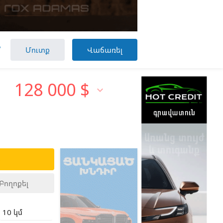

Մուտք
Վաճառել
128 000
$

ք
Բողոքել
10 կմ