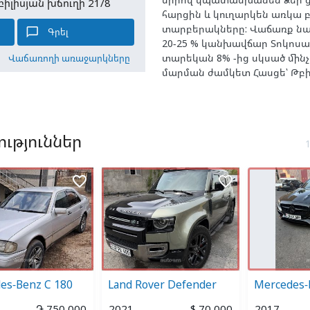
բիլիսյան խճուղի 21/8
հարցին և կուղարկեն առկա բ
տարբերակները: Վաճառք նա
chat_bubble_outline
Գրել
20-25 % կանխավճար Տոկոսա
տարեկան 8% -ից սկսած մինչ
Վաճառողի առաջարկները
մարման ժամկետ Հասցե՝ Թբիլ
ւթյուններ
favorite_border
favorite_border
es-Benz C 180
Land Rover Defender
Mercedes-
֏ 750 000
2021
$ 70 000
2017