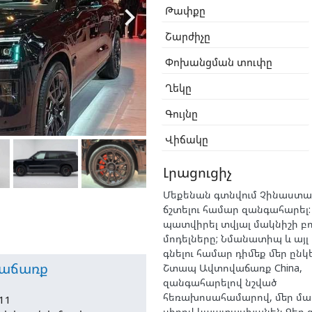

Թափքը
Շարժիչը
Փոխանցման տուփը
Ղեկը
Գույնը
Վիճակը
Լրացուցիչ
Մեքենան գտնվում Չինաստան
ճշտելու համար զանգահարել:
պատվիրել տվյալ մակնիշի բո
մոդելները; Նմանատիպ և այլ
գնելու համար դիմեք մեր ընկ
աճառք
Շտապ Ավտովաճառք China,
զանգահարելով նշված
հեռախոսահամարով, մեր մ
11
սիրով կպատասխանեն Ձեր 