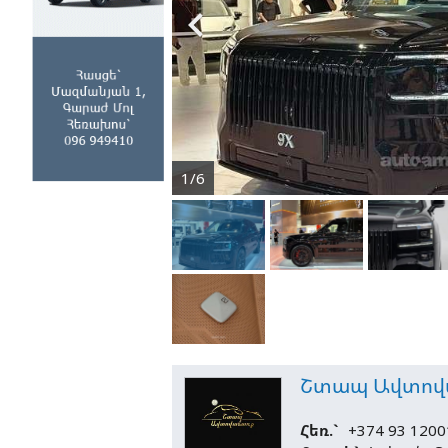

1/6
Շտապ Ավտով
Հեռ.`
+374 93 1200