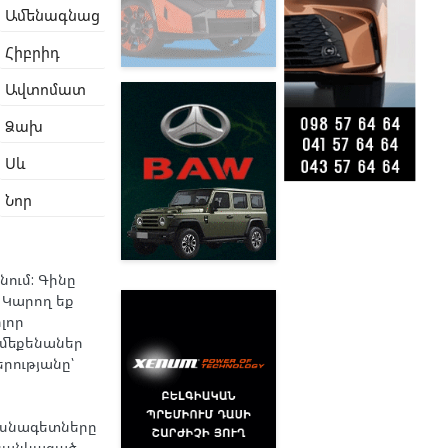
Ամենագնաց
Հիբրիդ
Ավտոմատ
Ձախ
Սև
Նոր
ում: Գինը
 Կարող եք
լոր
 մեքենաներ
երությանը՝
ասնագետները
ցանկացած