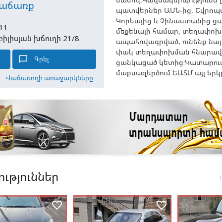
աճառք
պատվերներ ԱՄՆ-ից, Եվրոպա
Կորեայից և Չինաստանից ց
11
մեքենայի համար, տեղափոխո
բիլիսյան խճուղի 21/8
ապահովագրված, ունենք նայ
փակ տեղափոխման հնարավո
chat_bubble_outline
Գրել
ցանկացած կետից:Կատարում
մաքսազերծում ԵԱՏՄ այլ երկ
Վաճառողի առաջարկները
ւթյուններ
favorite_border
favorite_border