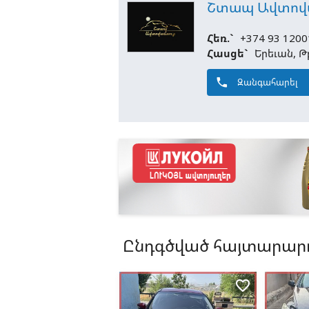
Շտապ Ավտով
Հեռ.`
+374 93 1200
Հասցե`
Երեւան, Թ
phone
Զանգահարել
Ընդգծված հայտարարո
favorite_border
favorite_border