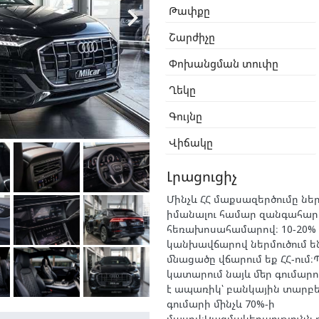

Թափքը
Շարժիչը
Փոխանցման տուփը
Ղեկը
Գույնը
Վիճակը
Լրացուցիչ
Մինչև ՀՀ մաքսազերծումը նե
իմանալու համար զանգահարե
հեռախոսահամարով։ 10-20%
կանխավճարով ներմուծում ե
մնացածը վճարում եք ՀՀ-ում
կատարում նայև մեր գումար
է ապառիկ՝ բանկային տարբ
գումարի մինչև 70%-ի
մասով։Կազմակերպությունն ը