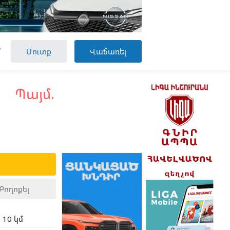

Մուտք
Վաճառել
Պայմ.
ք
Բողոքել
10 կմ