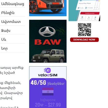
Ամենագնաց
Բենզին
Ավտոմատ
Ձախ
Սև
Նոր
րառյալ արժեք
լ նշված
նք մեքենան,
։Պատվերի
ով։ Հնարավոր
երակով
նդունում է