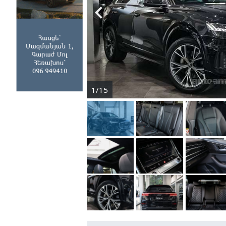

1/15