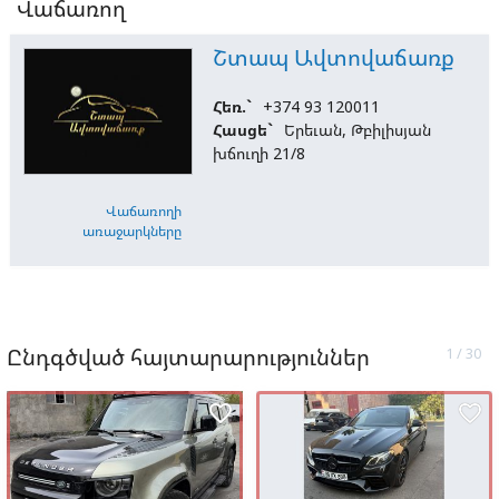
Վաճառող
Շտապ Ավտովաճառք
Հեռ.`
+374 93 120011
Հասցե`
Երեւան, Թբիլիսյան
խճուղի 21/8
Վաճառողի
առաջարկները
Ընդգծված հայտարարություններ
favorite_border
favorite_border