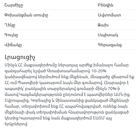
Շարժիչը
Բենզին
Փոխանցման տուփը
Ավտոմատ
Ղեկը
Ձախ
Գույնը
Սպիտակ
Վիճակը
Գերազանց
Լրացուցիչ
Մինչև ՀՀ մաքսազերծումը ներառյալ արժեք իմանալու համար
զանգահարել նշված հեռախոսահամարով։ 10-20%
կանխավճարով ներմուծում ենք մեքենան, մնացածը վճարում եք
ՀՀ-ում։Պատվերի կատարում նայև մեր գումարով։ Հնարավոր է
ապառիկ՝ բանկային տարբերակով գումարի մինչև 70%-ի
մասով։Կազմակերպությունն ընդունում է պատվերներ ԱՄՆ-ից,
Եվրոպայից, Կորեայից և Չինաստանից ցանկացած մեքենայի
համար, տեղափոխում ենք ՀՀ ապահովագրված, ունենք նայև
մեքենայի փակ տեղափոխման հնարավորություն ցանկացած
կետից:Կատարում ենք նաև մաքսազերծում ԵԱՏՄ այլ
երկրներով: