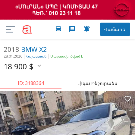
directions_car

message
Վաճառել
2018
BMW
X2
28.01.2026
Հայաստան
Մաքսազերծված է
18 900
$

ID: 3188364
Լիգա Ինշուրանս
favorite_border