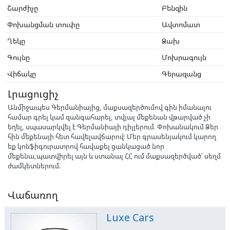
Շարժիչը
Բենզին
Փոխանցման տուփը
Ավտոմատ
Ղեկը
Ձախ
Գույնը
Մոխրագույն
Վիճակը
Գերազանց
Լրացուցիչ
Անմիջապես Գերմանիայից, մաքսազերծումով գին իմանալու
համար գրել կամ զանգահարել, տվյալ մեքենան վթարված չի
եղել, սպասարկվել է Գերմանիայի դիլլերում. Փոխանակում Ձեր
հին մեքենայի հետ հավելավճարով: Մեր գրասենյակում կարող
եք կոնֆիգուրատրով հավաքել ցանկացած նոր
մեքենա,պատվիրել այն և ստանալ ՀՀ ում մաքսազերծված՝ սեղմ
ժամկետներում։
Վաճառող
Luxe Cars