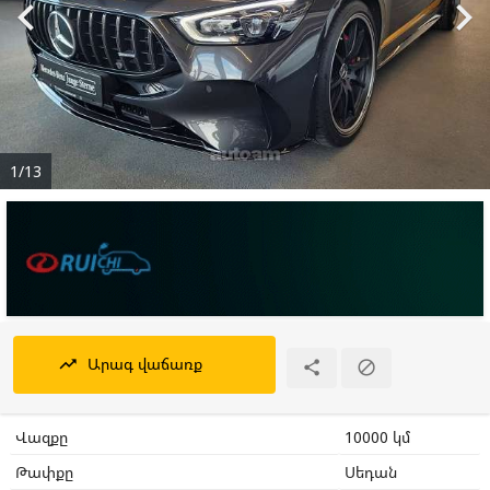


1/13
Արագ վաճառք
trending_up


Վազքը
10000 կմ
Թափքը
Սեդան