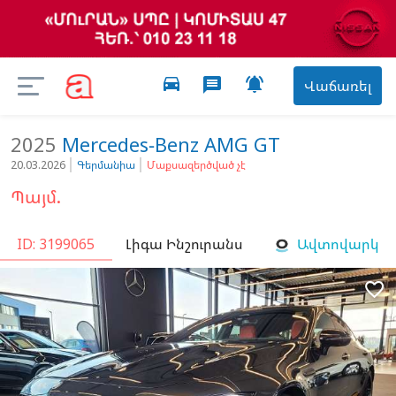
directions_car

message
Վաճառել
2025
Mercedes-Benz
AMG GT
20.03.2026
Գերմանիա
Մաքսազերծված չէ
Պայմ.
ID: 3199065
Լիգա Ինշուրանս
Ավտովարկ
favorite_border