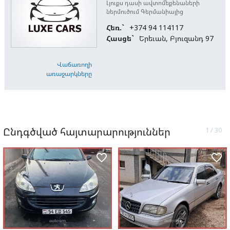
Լյուքս դասի ավտոմեքենաների
ներմուծում Գերմանիայից
Հեռ.`
+374 94 114117
Հասցե`
Երեւան, Բյուզանդ 97
Վաճառողի
առաջարկները
Ընդգծված հայտարարություններ
favorite_border
favorite_border