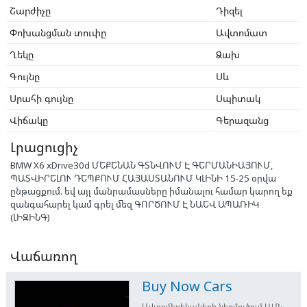
Շարժիչը
Դիզել
Փոխանցման տուփը
Ավտոմատ
Ղեկը
Ձախ
Գույնը
Սև
Սրահի գույնը
Սպիտակ
Վիճակը
Գերազանց
Լրացուցիչ
BMW X6 xDrive30d ՄԵՔԵՆԱՆ ԳՏՆՎՈՒՄ Է ԳԵՐՄԱՆԻԱՅՈՒՄ,
ՊԱՏՎԻՐԵԼՈՒ ԴԵՊՔՈՒՄ ՀԱՅԱՍՏԱՆՈՒՄ ԿԼԻՆԻ 15-25 օրվա
ընթացքում. եվ այլ մանրամասները իմանալու համար կարող եք
զանգահարել կամ գրել մեզ ԳՈՐԾՈՒՄ Է ՆԱԵՎ ԱՊԱՌԻԿ
(ԼԻԶԻՆԳ)
Վաճառող
Buy Now Cars
Ավտոմեքենաների ներմուծում ԱՄՆ-