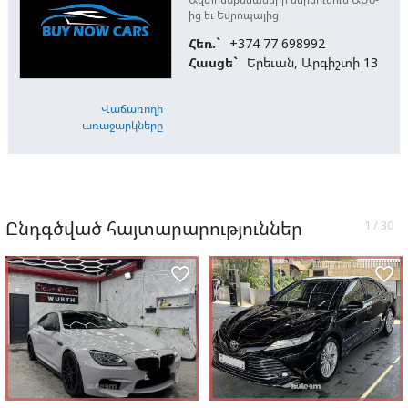
ից եւ Եվրոպայից
Հեռ.`
+374 77 698992
Հասցե`
Երեւան, Արգիշտի 13
Վաճառողի
առաջարկները
Ընդգծված հայտարարություններ
favorite_border
favorite_border