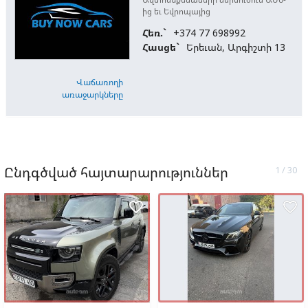
ից եւ Եվրոպայից
Հեռ.`
+374 77 698992
Հասցե`
Երեւան, Արգիշտի 13
Վաճառողի
առաջարկները
Ընդգծված հայտարարություններ
favorite_border
favorite_border