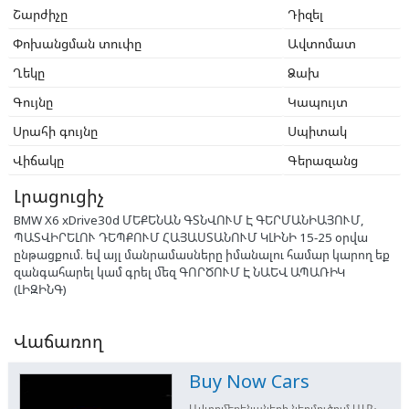
Շարժիչը
Դիզել
Փոխանցման տուփը
Ավտոմատ
Ղեկը
Ձախ
Գույնը
Կապույտ
Սրահի գույնը
Սպիտակ
Վիճակը
Գերազանց
Լրացուցիչ
BMW X6 xDrive30d ՄԵՔԵՆԱՆ ԳՏՆՎՈՒՄ Է ԳԵՐՄԱՆԻԱՅՈՒՄ,
ՊԱՏՎԻՐԵԼՈՒ ԴԵՊՔՈՒՄ ՀԱՅԱՍՏԱՆՈՒՄ ԿԼԻՆԻ 15-25 օրվա
ընթացքում. եվ այլ մանրամասները իմանալու համար կարող եք
զանգահարել կամ գրել մեզ ԳՈՐԾՈՒՄ Է ՆԱԵՎ ԱՊԱՌԻԿ
(ԼԻԶԻՆԳ)
Վաճառող
Buy Now Cars
Ավտոմեքենաների ներմուծում ԱՄՆ-