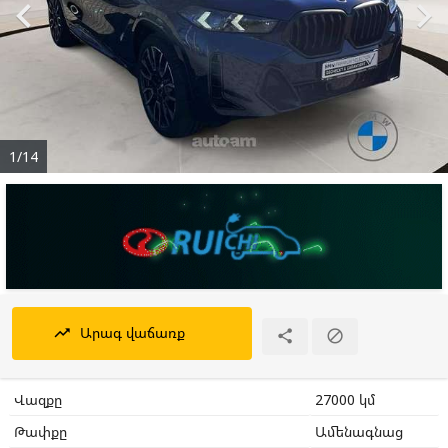


1/14
Արագ վաճառք
trending_up


Վազքը
27000 կմ
Թափքը
Ամենագնաց