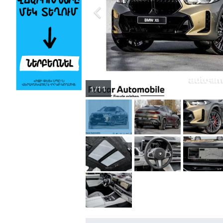

1/11