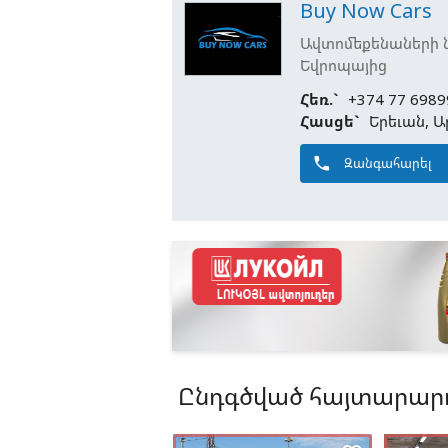
Buy Now Cars
Ավտոմեքենաների նե
Եվրոպայից
Հեռ.`
+374 77 6989
Հասցե`
Երեւան, Ա
phone
Զանգահարել
Ընդգծված հայտարարո