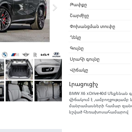

Թափքը
Շարժիչը
Փոխանցման տուփը
Ղեկը
Գույնը
Սրահի գույնը
Վիճակը
Լրացուցիչ
BMW X6 xDrive40d Մեքենան
վիճակում է ,ամբողջությամբ ն
մանրամասների համար զան
նշված հեռախոսահամարով