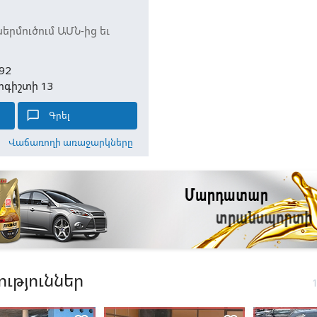
րմուծում ԱՄՆ-ից եւ
92
րգիշտի 13
chat_bubble_outline
Գրել
Վաճառողի առաջարկները
ւթյուններ