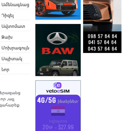
Ամենագնաց
Դիզել
Ավտոմատ
Ձախ
Մոխրագույն
Սպիտակ
Նոր
 գերազանց
որ ,այլ
գահարեք