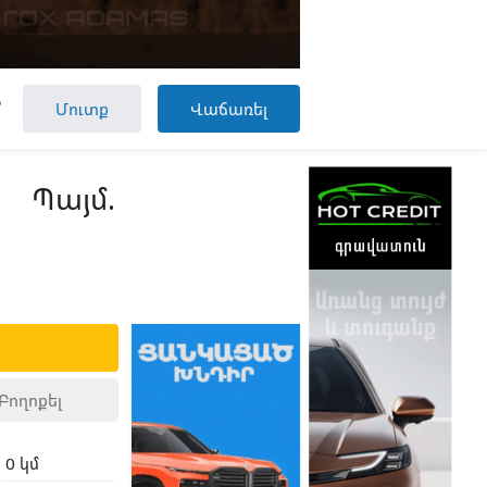

Մուտք
Վաճառել
Պայմ.
ք
Բողոքել
0 կմ