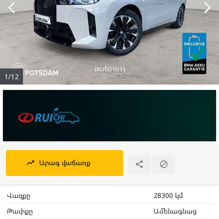


1/12
Արագ վաճառք
trending_up


Վազքը
28300 կմ
Թափքը
Ամենագնաց