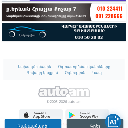
Նախագծի մասին
Օգտագործման կանոնները
Գովազդ կայքում
Օգնություն
Կապ
©2003-2026 auto.am
Մշակված է
MATEMAT
-ում
Զանգահարել
Գրել