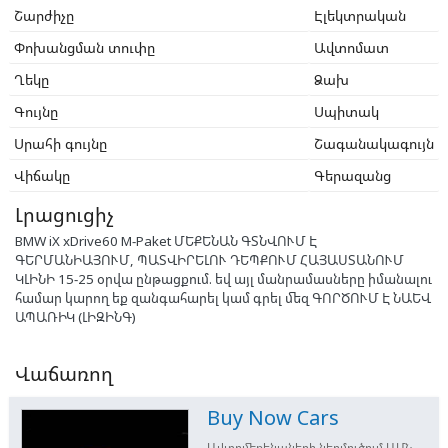
Շարժիչը
Էլեկտրական
Փոխանցման տուփը
Ավտոմատ
Ղեկը
Ձախ
Գույնը
Սպիտակ
Սրահի գույնը
Շագանակագույն
Վիճակը
Գերազանց
Լրացուցիչ
BMW iX xDrive60 M-Paket ՄԵՔԵՆԱՆ ԳՏՆՎՈՒՄ Է
ԳԵՐՄԱՆԻԱՅՈՒՄ, ՊԱՏՎԻՐԵԼՈՒ ԴԵՊՔՈՒՄ ՀԱՅԱՍՏԱՆՈՒՄ
ԿԼԻՆԻ 15-25 օրվա ընթացքում. եվ այլ մանրամասները իմանալու
համար կարող եք զանգահարել կամ գրել մեզ ԳՈՐԾՈՒՄ Է ՆԱԵՎ
ԱՊԱՌԻԿ (ԼԻԶԻՆԳ)
Վաճառող
Buy Now Cars
Ավտոմեքենաների ներմուծում ԱՄՆ-