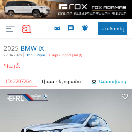
directions_car

message
Վաճառել
2025
BMW
iX
27.04.2026
Գերմանիա
Մաքսազերծված չէ
Պայմ.
ID: 3207264
Լիգա Ինշուրանս
Ավտովարկ
favorite_border