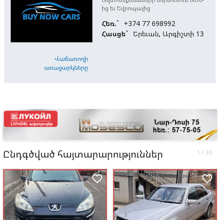
ից եւ Եվրոպայից
Հեռ.`
+374 77 698992
Հասցե`
Երեւան, Արգիշտի 13
Վաճառողի
առաջարկները
Ընդգծված հայտարարություններ
favorite_border
favorite_border