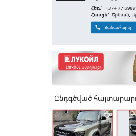
Հեռ.`
+374 77 6989
Հասցե`
Երեւան, Ա
phone
Զանգահարել
Ընդգծված հայտարարո
favorite_border
favorite_border