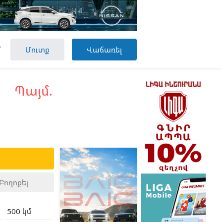

Մուտք
Վաճառել
Պայմ.
ք
Բողոքել
500 կմ