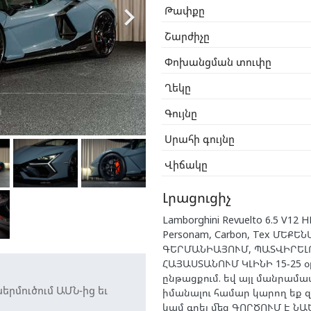

Թափքը
Շարժիչը
Փոխանցման տուփը
Ղեկը
Գույնը
Սրահի գույնը
Վիճակը
Լրացուցիչ
Lamborghini Revuelto 6.5 V12 H
Personam, Carbon, Tex ՄԵՔԵ
ԳԵՐՄԱՆԻԱՅՈՒՄ, ՊԱՏՎԻՐԵԼ
ՀԱՅԱՍՏԱՆՈՒՄ ԿԼԻՆԻ 15-25 
ընթացքում. եվ այլ մանրամա
րմուծում ԱՄՆ-ից եւ
իմանալու համար կարող եք 
կամ գրել մեզ ԳՈՐԾՈՒՄ Է Ն