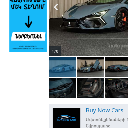

1/8
Buy Now Cars
Ավտոմեքենաների նե
Եվրոպայից