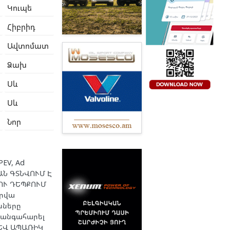
Կուպե
Հիբրիդ
Ավտոմատ
Ձախ
Սև
Սև
Նոր
PEV, Ad
ՆԱՆ ԳՏՆՎՈՒՄ Է
ՈՒ ԴԵՊՔՈՒՄ
օրվա
սները
զանգահարել
ԱԵՎ ԱՊԱՌԻԿ