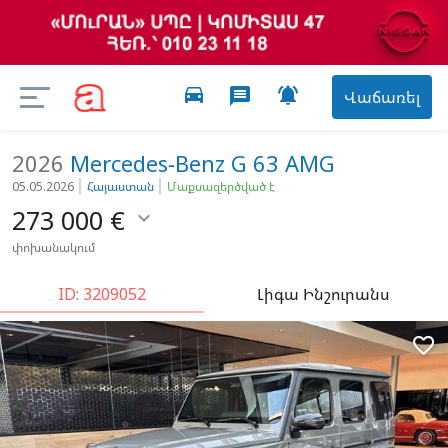
directions_car

message
Վաճառել
2026
Mercedes-Benz
G 63 AMG
05.05.2026
Հայաստան
Մաքսազերծված է
273 000
€

փոխանակում
ID: 3209052
Լիգա Ինշուրանս
favorite_border