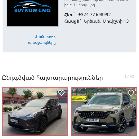
ից եւ Եվրոպայից
Հեռ.`
+374 77 698992
Հասցե`
Երեւան, Արգիշտի 13
Վաճառողի
առաջարկները
Ընդգծված հայտարարություններ
favorite_border
favorite_border