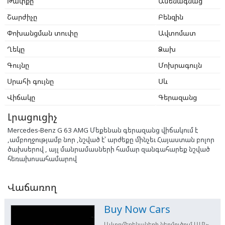
Թափքը
Ամենագնաց
Շարժիչը
Բենզին
Փոխանցման տուփը
Ավտոմատ
Ղեկը
Ձախ
Գույնը
Մոխրագույն
Սրահի գույնը
Սև
Վիճակը
Գերազանց
Լրացուցիչ
Mercedes-Benz G 63 AMG Մեքենան գերազանց վիճակում է
,ամբողջությամբ նոր ,նշված է՝ արժեքը մինչեւ Հայաստան բոլոր
ծախսերով , այլ մանրամասների համար զանգահարեք նշված
հեռախոսահամարով
Վաճառող
Buy Now Cars
Ավտոմեքենաների ներմուծում ԱՄՆ-