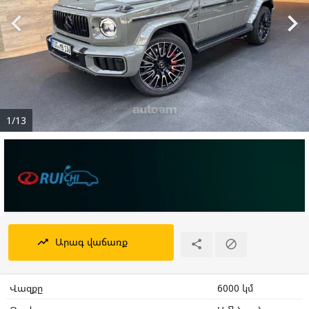


1/13
Արագ վաճառք
trending_up


Վազքը
6000 կմ