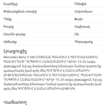
Շարժիչը
Բենզին
Փոխանցման տուփը
Ավտոմատ
Ղեկը
Ձախ
Գույնը
Սպիտակ
Սրահի գույնը
Սև
Վիճակը
Գերազանց
Լրացուցիչ
Mercedes-Benz S 580 ՄԵՔԵՆԱՆ ԳՏՆՎՈՒՄ Է ԳԵՐՄԱՆԻԱՅՈՒՄ,
ՊԱՏՎԻՐԵԼՈՒ ԴԵՊՔՈՒՄ ՀԱՅԱՍՏԱՆՈՒՄ ԿԼԻՆԻ 15-25 օրվա
ընթացքում. եվ այլ մանրամասները իմանալու համար կարող եք
զանգահարել կամ գրել մեզ ԳՈՐԾՈՒՄ Է ՆԱԵՎ ԱՊԱՌԻԿ
(ԼԻԶԻՆԳ)ՄԵՔԵՆԱՆ ԳՏՆՎՈՒՄ Է ԳԵՐՄԱՆԻԱՅՈՒՄ, ՊԱՏՎԻՐԵԼՈՒ
ԴԵՊՔՈՒՄ ՀԱՅԱՍՏԱՆՈՒՄ ԿԼԻՆԻ 15-25 օրվա ընթացքում. եվ այլ
մանրամասները իմանալու համար կարող եք զանգահարել կամ
գրել մեզ ԳՈՐԾՈՒՄ Է ՆԱԵՎ ԱՊԱՌԻԿ (ԼԻԶԻՆԳ)
Վաճառող