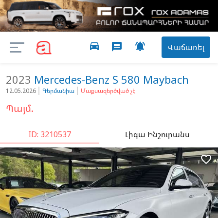
directions_car

message
Վաճառել
2023
Mercedes-Benz
S 580 Maybach
12.05.2026
Գերմանիա
Մաքսազերծված չէ
Պայմ.
ID: 3210537
Լիգա Ինշուրանս
favorite_border