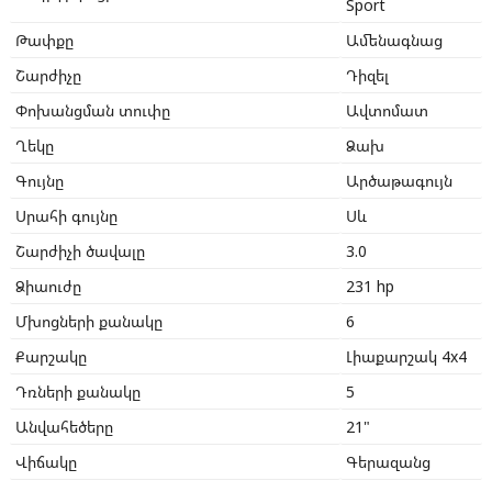
Sport
Թափքը
Ամենագնաց
Շարժիչը
Դիզել
Փոխանցման տուփը
Ավտոմատ
Ղեկը
Ձախ
Գույնը
Արծաթագույն
Սրահի գույնը
Սև
Շարժիչի ծավալը
3.0
Ձիաուժը
231 hp
Մխոցների քանակը
6
Քարշակը
Լիաքարշակ 4x4
Դռների քանակը
5
Անվահեծերը
21"
Վիճակը
Գերազանց