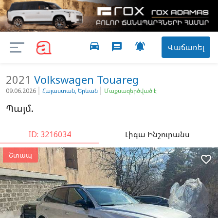
directions_car

message
Վաճառել
2021
Volkswagen
Touareg
09.06.2026
Հայաստան, Երևան
Մաքսազերծված է
Պայմ.
ID: 3216034
Լիգա Ինշուրանս
Շտապ
favorite_border