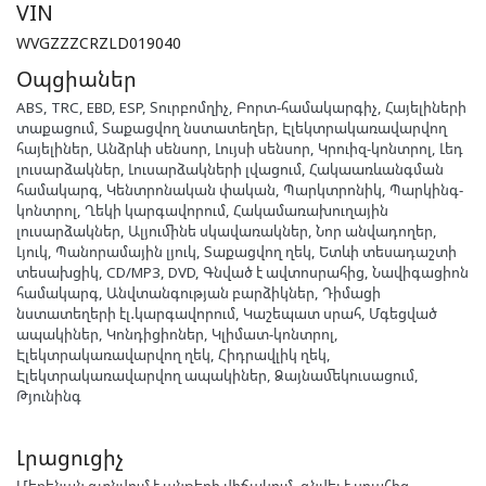
VIN
WVGZZZCRZLD019040
Օպցիաներ
ABS, TRC, EBD, ESP, Տուրբոմղիչ, Բորտ-համակարգիչ, Հայելիների
տաքացում, Տաքացվող նստատեղեր, Էլեկտրակառավարվող
հայելիներ, Անձրևի սենսոր, Լույսի սենսոր, Կրուիզ-կոնտրոլ, Լեդ
լուսարձակներ, Լուսարձակների լվացում, Հակաառևանգման
համակարգ, Կենտրոնական փական, Պարկտրոնիկ, Պարկինգ-
կոնտրոլ, Ղեկի կարգավորում, Հակամառախուղային
լուսարձակներ, Ալյումինե սկավառակներ, Նոր անվադողեր,
Լյուկ, Պանորամային լյուկ, Տաքացվող ղեկ, Ետևի տեսադաշտի
տեսախցիկ, CD/MP3, DVD, Գնված է ավտոսրահից, Նավիգացիոն
համակարգ, Անվտանգության բարձիկներ, Դիմացի
նստատեղերի էլ․կարգավորում, Կաշեպատ սրահ, Մգեցված
ապակիներ, Կոնդիցիոներ, Կլիմատ-կոնտրոլ,
Էլեկտրակառավարվող ղեկ, Հիդրավլիկ ղեկ,
Էլեկտրակառավարվող ապակիներ, Ձայնամեկուսացում,
Թյունինգ
Լրացուցիչ
Մեքենան գտնվում է անթերի վիճակում, գնվել է սրահից