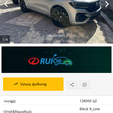


1/4
Արագ վաճառք
trending_up


Վազքը
128000 կմ
Bleck R_Line
Մոդիֆիկացիան