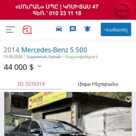
directions_car

message
Վաճառել
2014
Mercedes-Benz
S 500
10.06.2026
Հայաստան, Երևան
Մաքսազերծված է
44 000
$

ID: 3216314
Լիգա Ինշուրանս
favorite_border