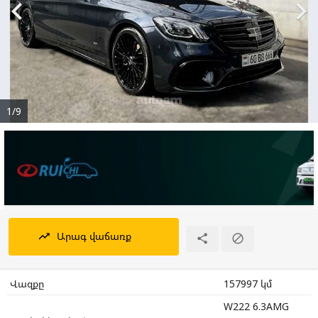


1/9
Արագ վաճառք
trending_up


Վազքը
157997 կմ
W222 6.3AMG