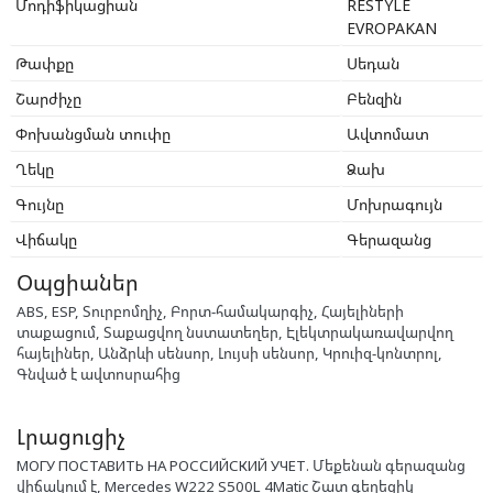
Մոդիֆիկացիան
RESTYLE
EVROPAKAN
Թափքը
Սեդան
Շարժիչը
Բենզին
Փոխանցման տուփը
Ավտոմատ
Ղեկը
Ձախ
Գույնը
Մոխրագույն
Վիճակը
Գերազանց
Օպցիաներ
ABS, ESP, Տուրբոմղիչ, Բորտ-համակարգիչ, Հայելիների
տաքացում, Տաքացվող նստատեղեր, Էլեկտրակառավարվող
հայելիներ, Անձրևի սենսոր, Լույսի սենսոր, Կրուիզ-կոնտրոլ,
Գնված է ավտոսրահից
Լրացուցիչ
МОГУ ПОСТАВИТЬ НА РОССИЙСКИЙ УЧЕТ. Մեքենան գերազանց
վիճակում է, Mercedes W222 S500L 4Matic Շատ գեղեցիկ