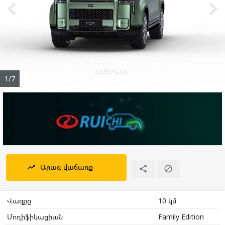


1/7
Արագ վաճառք
trending_up


Վազքը
10 կմ
Մոդիֆիկացիան
Family Edition