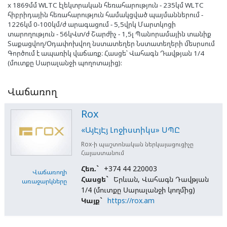
x 1869մմ WLTC էլեկտրական հեռահարություն - 235կմ WLTC
հիբրիդային հեռահարություն համակցված պայմաններում -
1226կմ 0-100կմ/ժ արագացում - 5,5վրկ Մարտկոցի
տարողություն - 56կՎտ/ժ Շարժիչ - 1,5լ Պանորամային տանիք
Տաքացվող/Օդափոխվող նստատեղեր Նստատեղերի մեսրսում
Գործում է ապառիկ վաճառք։ Հասցե՝ Վահագն Դավթյան 1/4
(մուտքը Սարալանջի պողոտայից):
Վաճառող
Rox
«ԱյԷյԷյ Լոջիստիկս» ՍՊԸ
Rox-ի պաշտոնական ներկայացուցիչը
Հայաստանում
Հեռ.`
+374 44 220003
Վաճառողի
Հասցե`
Երևան, Վահագն Դավթյան
առաջարկները
1/4 (մուտքը Սարալանջի կողմից)
Կայք`
https://rox.am