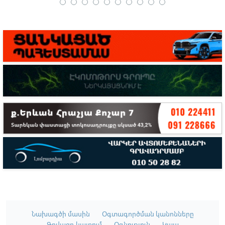
Նախագծի մասին
Օգտագործման կանոնները
Գովազդ կայքում
Օգնություն
Կապ