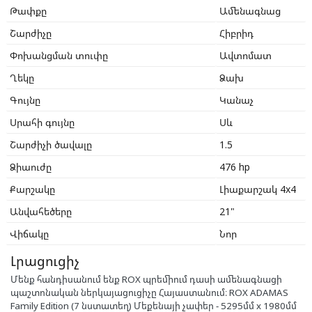
Թափքը
Ամենագնաց
Շարժիչը
Հիբրիդ
Փոխանցման տուփը
Ավտոմատ
Ղեկը
Ձախ
Գույնը
Կանաչ
Սրահի գույնը
Սև
Շարժիչի ծավալը
1.5
Ձիաուժը
476 hp
Քարշակը
Լիաքարշակ 4x4
Անվահեծերը
21"
Վիճակը
Նոր
Լրացուցիչ
Մենք հանդիսանում ենք ROX պրեմիում դասի ամենագնացի
պաշտոնական ներկայացուցիչը Հայաստանում։ ROX ADAMAS
Family Edition (7 նստատեղ) Մեքենայի չափեր - 5295մմ x 1980մմ