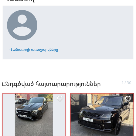

Վաճառողի առաջարկները
Ընդգծված հայտարարություններ
favorite_border
favorite_border