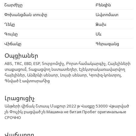
Շարժիչը
Բենզին
Փոխանցման տուփը
Ավտոմատ
Ղեկը
Ձախ
Գույնը
Սև
Վիճակը
Գերազանց
Օպցիաներ
ABS, TRC, EBD, ESP, Տուրբոմղիչ, Բորտ-համակարգիչ, Հայելիների
տաքացում, Տաքացվող նստատեղեր, Էլեկտրակառավարվող
հայելիներ, Անձրևի սենսոր, Լույսի սենսոր, Կրուիզ-կոնտրոլ,
Գնված է ավտոսրահից
Լրացուցիչ
Անթերի վիճակ Շտապ Մաքուր 2022 թ Վազքը 53000 Վթարված
չե Փուչիկ բացված չե Машина не битая Пробег оригинальные
СРОЧНО
Վաճառող