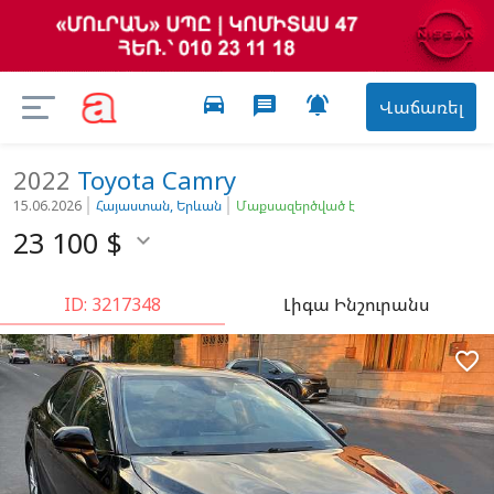
directions_car

message
Վաճառել
2022
Toyota
Camry
15.06.2026
Հայաստան, Երևան
Մաքսազերծված է
23 100
$

ID: 3217348
Լիգա Ինշուրանս
favorite_border