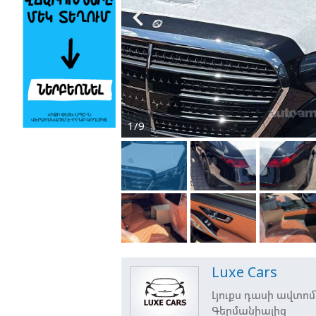

1/9
Luxe Cars
Լյուքս դասի ավտոմ
Գերմանիայից