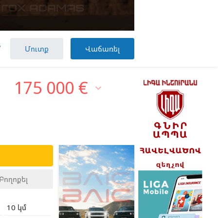

Մուտք
Վաճառել
175 000
€

ք
Բողոքել
10 կմ