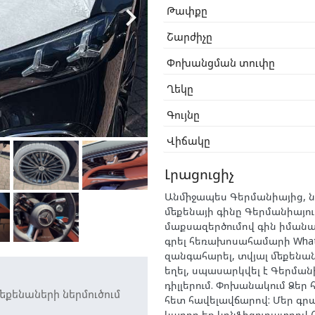

Թափքը
Շարժիչը
Փոխանցման տուփը
Ղեկը
Գույնը
Վիճակը
Լրացուցիչ
Անմիջապես Գերմանիայից, ն
մեքենայի գինը Գերմանիայու
մաքսազերծումով գին իմանա
գրել հեռախոսահամարի What
զանգահարել, տվյալ մեքենա
եղել, սպասարկվել է Գերման
դիլլերում. Փոխանակում Ձեր 
եքենաների ներմուծում
հետ հավելավճարով: Մեր գր
կարող եք կոնֆիգուրատրով 