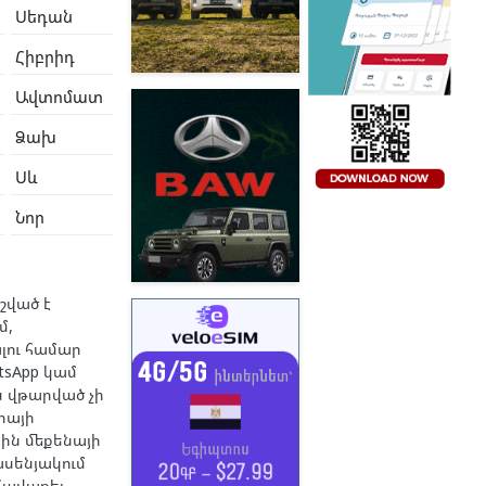
Սեդան
Հիբրիդ
Ավտոմատ
Ձախ
Սև
Նոր
շված է
մ,
լու համար
sApp կամ
ն վթարված չի
իայի
հին մեքենայի
ասենյակում
հավաքել