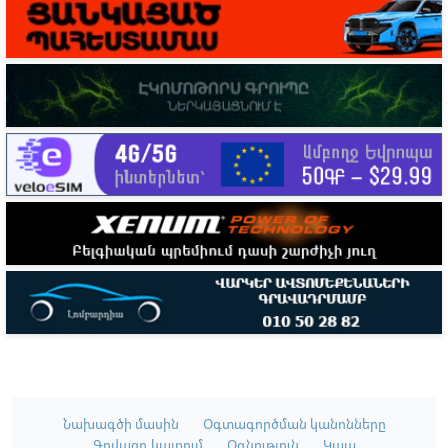
Նախագծի մասին
Օգտագործման կանոնները
Գովազդ կայքում
Օգնություն
Կապ