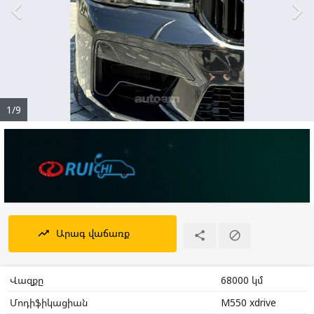


1/9
Արագ վաճառք
trending_up


Վազքը
68000 կմ
Մոդիֆիկացիան
M550 xdrive