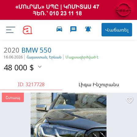
directions_car

message
Վաճառել
2020
BMW
550
16.06.2026
Հայաստան, Երևան
Մաքսազերծված է
48 000
$

ID: 3217728
Լիգա Ինշուրանս
Շտապ
favorite_border