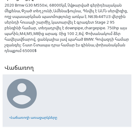
2020 Bmw G30 M550xi, 68000կմ,Չվթարված գերիդեալական
մեքենա,Փչած տեղ չունի,Ամենաֆուլնա, Գնվել է ԱՄՆ սերվիզից,
ողջ սպասարկման պատմությունը առկա է։ N63b44TU3 վերջին
սերնդի հուսալի շարժիչ,կատարվել է գրագետ Stage 2 95
բենզինի համար, տեղադրվել է downpipe,chargepipe. 750hp այս
պահին,M4,M5,M8ից արագ։ 0ից 100 2,8վ։ Փոխանակում ձեր
հավելավճարով, ցանկալիա լավ պահած BMW։ Գովազդի համար
չզանգել: Շատ Շտապա դրա համար էս գիննա,փոխանակման
դեպքում 65000$
Վաճառող

Վաճառողի առաջարկները