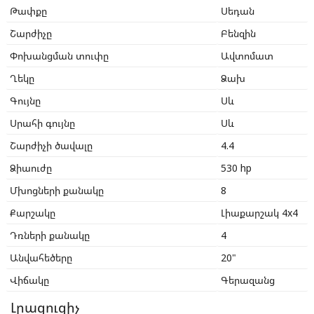
Թափքը
Սեդան
Շարժիչը
Բենզին
Փոխանցման տուփը
Ավտոմատ
Ղեկը
Ձախ
Գույնը
Սև
Սրահի գույնը
Սև
Շարժիչի ծավալը
4.4
Ձիաուժը
530 hp
Մխոցների քանակը
8
Քարշակը
Լիաքարշակ 4x4
Դռների քանակը
4
Անվահեծերը
20"
Վիճակը
Գերազանց
Լրացուցիչ