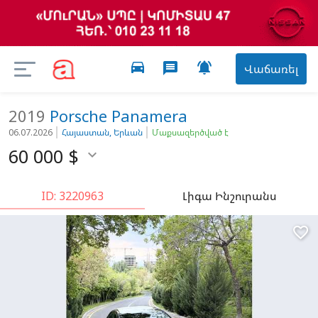
directions_car

message
Վաճառել
2019
Porsche
Panamera
06.07.2026
Հայաստան, Երևան
Մաքսազերծված է
60 000
$

ID: 3220963
Լիգա Ինշուրանս
favorite_border