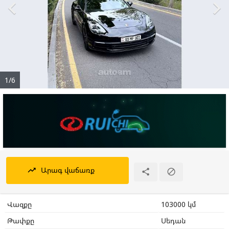


1/6
Արագ վաճառք
trending_up


Վազքը
103000 կմ
Թափքը
Սեդան