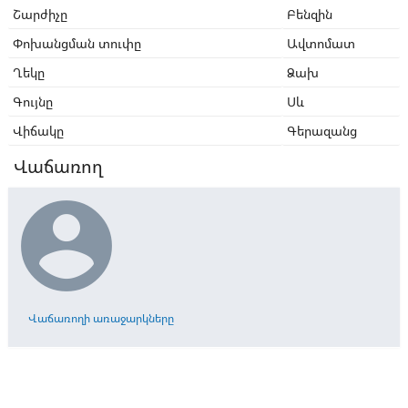
Շարժիչը
Բենզին
Փոխանցման տուփը
Ավտոմատ
Ղեկը
Ձախ
Գույնը
Սև
Վիճակը
Գերազանց
Վաճառող

Վաճառողի առաջարկները