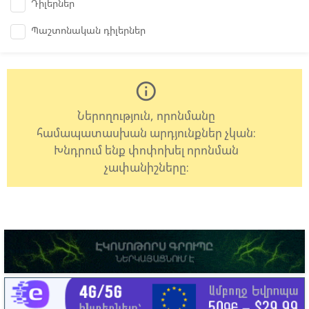
Դիլերներ
Պաշտոնական դիլերներ
info_outline
Ներողություն, որոնմանը
համապատասխան արդյունքներ չկան:
Խնդրում ենք փոփոխել որոնման
չափանիշները: