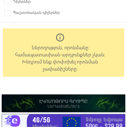
Դիլերներ
Պաշտոնական դիլերներ
info_outline
Ներողություն, որոնմանը
համապատասխան արդյունքներ չկան:
Խնդրում ենք փոփոխել որոնման
չափանիշները: