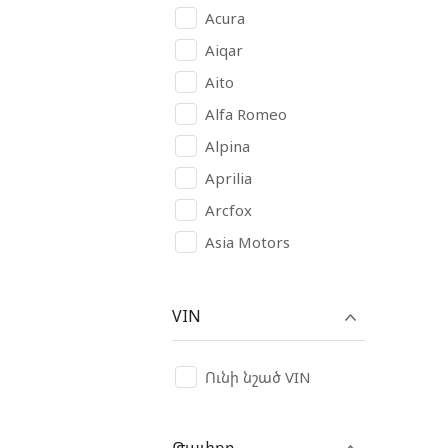
Acura
Aiqar
Aito
Alfa Romeo
Alpina
Aprilia
Arcfox
Asia Motors
Aston Martin
Audi
VIN
Avatr
AVIA
Ունի նշած VIN
BAIC
Bajaj
Թափքը