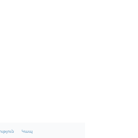
ւթյուն
Կապ