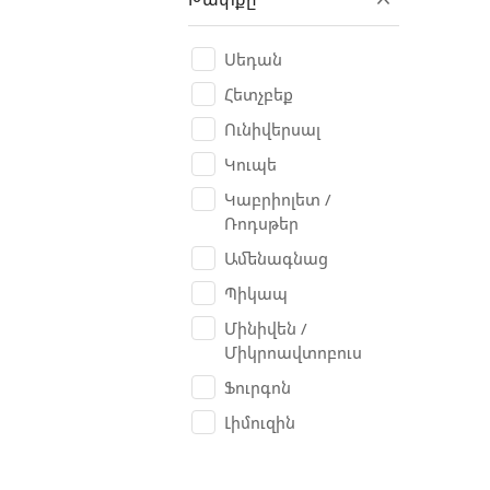
BAW
Belarus
Սեդան
Benelli
Հետչբեք
Bentley
Ունիվերսալ
Besturn B50
Կուպե
Bianchi
Կաբրիոլետ /
Ռոդսթեր
Bogdan
Ամենագնաց
BORO
Պիկապ
BRP Can-am
Մինիվեն /
Bugatti
Միկրոավտոբուս
Buick
Ֆուրգոն
Bulls
Լիմուզին
BYD
Cadillac