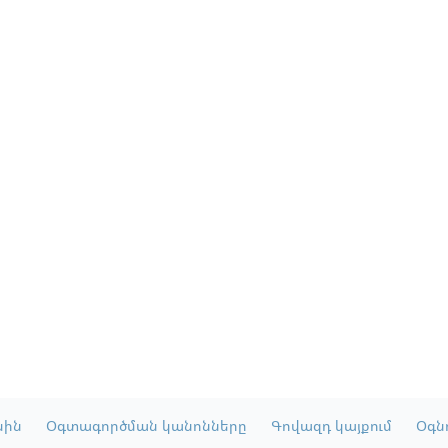
սին
Օգտագործման կանոնները
Գովազդ կայքում
Օգնո