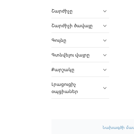
Farizon
Շարժիչը
FAW
Ferrari
Շարժիչի ծավալը
Fiat
Գույնը
Fiat Professional
Fisker
Գտնվելու վայրը
Focus
Քարշակը
Ford
Foton
Լրացուցիչ
օպցիաներ
Freightliner
GAC
GasGas
GAZ
Նախագծի մա
Gecko