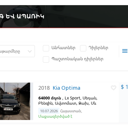
Անհատներ
Դիլերներ
men
աթարմերը
Պաշտոնական դիլերներ
$ 
2018
Kia Optima
favorite_border
64000 մղոն
, Lx Sport, Սեդան,
Բենզին, Ավտոմատ, Ձախ,
Սև
10.07.2026
Հայաստան
,
Մաքսազերծված է