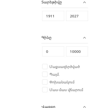
Տարեթիվը
CAT
CFMoto
Changan
Chery
Chevrolet
Գինը
Chrysler
Citroen
Crolan
Cube
Մաքսազերծված
CycleWolf
Պայմ.
D-Kal
Փոխանակում
Dacia
Մաս-մաս վճարում
Dadi China
Daewoo
Վազքը