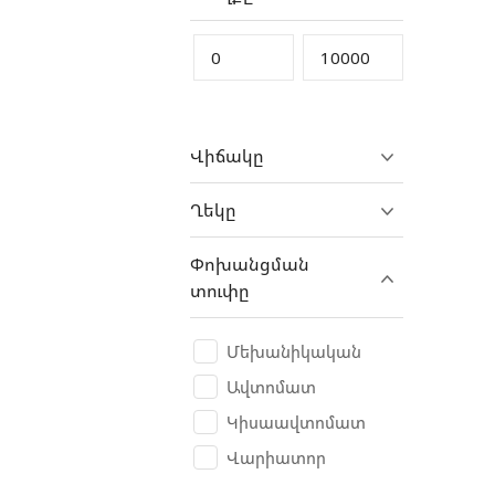
DAF
Daihatsu
Denza
DFSK
Վիճակը
Dodge
Dongfeng
Ղեկը
Dooxin
Փոխանցման
DS
տուփը
DUCATI
Eagle
Մեխանիկական
ErAZ
Ավտոմատ
Eurobike
Կիսաավտոմատ
Exeed
Վարիատոր
Fangchengbao