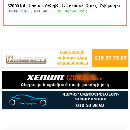
67000 կմ
, Սեդան, Բենզին, Ավտոմատ, Ձախ,
Մոխրագույն,
Այ
04.06.2026
Հայաստան
,
Մաքսազերծված է