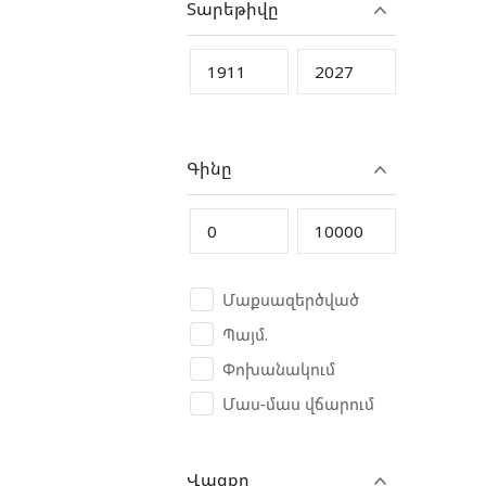
Տարեթիվը
CAT
CFMoto
Changan
Chery
Chevrolet
Գինը
Chrysler
Citroen
Crolan
Cube
Մաքսազերծված
CycleWolf
Պայմ.
D-Kal
Փոխանակում
Dacia
Մաս-մաս վճարում
Dadi China
Daewoo
Վազքը