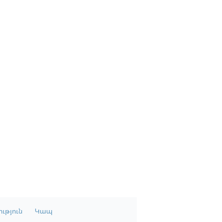
ւթյուն
Կապ