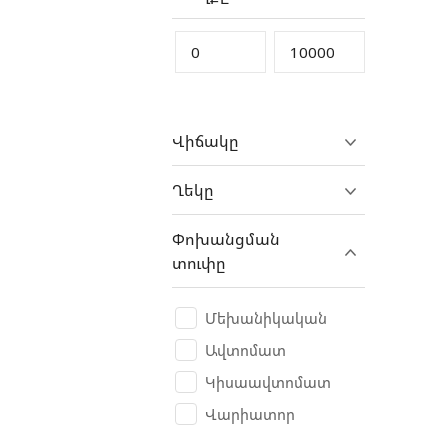
DAF
Daihatsu
Denza
DFSK
Վիճակը
Dodge
Dongfeng
Ղեկը
Dooxin
Փոխանցման
DS
տուփը
DUCATI
Eagle
Մեխանիկական
ErAZ
Ավտոմատ
Eurobike
Կիսաավտոմատ
Exeed
Վարիատոր
Fangchengbao