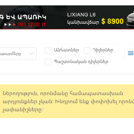
Անհատներ
Դիլերներ
men
աթարմերը
Պաշտոնական դիլերներ
e
Ներողություն, որոնմանը համապատասխան
արդյունքներ չկան: Խնդրում ենք փոփոխել որո
չափանիշները: