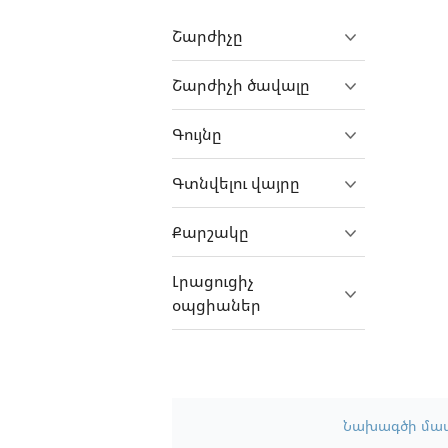
Farizon
Շարժիչը
FAW
Ferrari
Շարժիչի ծավալը
Fiat
Գույնը
Fiat Professional
Fisker
Գտնվելու վայրը
Focus
Քարշակը
Ford
Foton
Լրացուցիչ
օպցիաներ
Freightliner
GAC
GasGas
GAZ
Նախագծի մա
Gecko