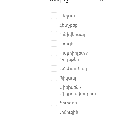
BAW
Belarus
Սեդան
Benelli
Հետչբեք
Bentley
Ունիվերսալ
Besturn B50
Կուպե
Bianchi
Կաբրիոլետ /
Ռոդսթեր
Bogdan
Ամենագնաց
BORO
Պիկապ
BRP Can-am
Մինիվեն /
Bugatti
Միկրոավտոբուս
Buick
Ֆուրգոն
Bulls
Լիմուզին
BYD
Cadillac