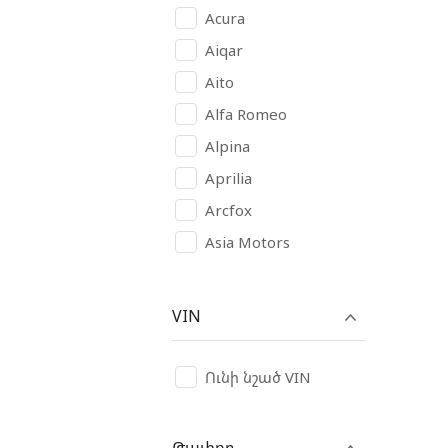
Acura
Aiqar
Aito
Alfa Romeo
Alpina
Aprilia
Arcfox
Asia Motors
Aston Martin
Audi
VIN
Avatr
AVIA
Ունի նշած VIN
BAIC
Bajaj
Թափքը