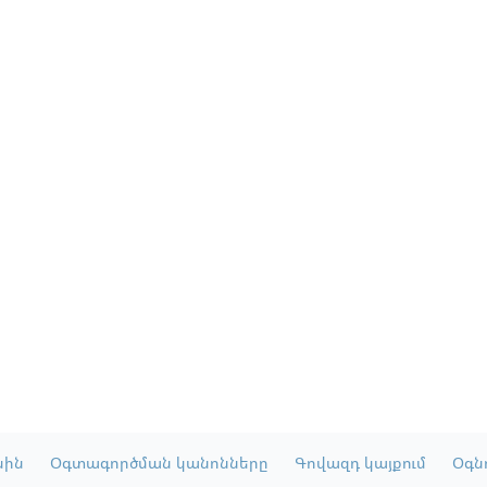
սին
Օգտագործման կանոնները
Գովազդ կայքում
Օգնո