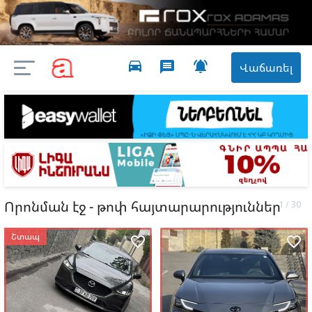
directions_car

message
Վաճառել
Որոնման էջ - թոփ հայտարարություններ
Շտապ
favorite_border
favorite_border