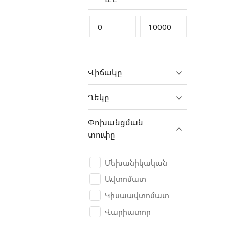
DAF
Daihatsu
Denza
DFSK
Վիճակը
Dodge
Dongfeng
Ղեկը
Dooxin
Փոխանցման
DS
տուփը
DUCATI
Eagle
Մեխանիկական
ErAZ
Ավտոմատ
Eurobike
Կիսաավտոմատ
Exeed
Վարիատոր
Fangchengbao