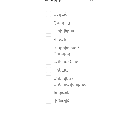
BAW
Belarus
Սեդան
Benelli
Հետչբեք
Bentley
Ունիվերսալ
Besturn B50
Կուպե
Bianchi
Կաբրիոլետ /
Ռոդսթեր
Bogdan
Ամենագնաց
BORO
Պիկապ
BRP Can-am
Մինիվեն /
Bugatti
Միկրոավտոբուս
Buick
Ֆուրգոն
Bulls
Լիմուզին
BYD
Cadillac