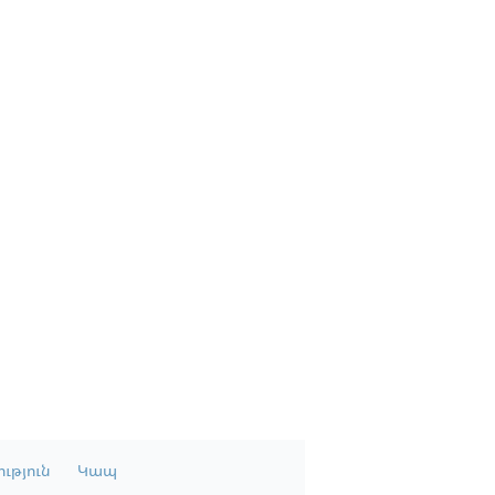
ւթյուն
Կապ