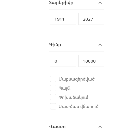
Տարեթիվը
CAT
CFMoto
Changan
Chery
Chevrolet
Գինը
Chrysler
Citroen
Crolan
Cube
Մաքսազերծված
CycleWolf
Պայմ.
D-Kal
Փոխանակում
Dacia
Մաս-մաս վճարում
Dadi China
Daewoo
Վազքը