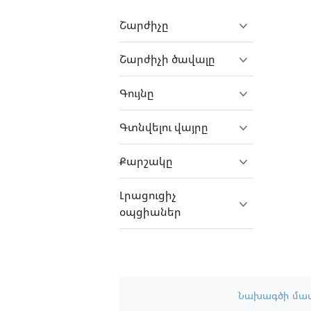
Farizon
Շարժիչը
FAW
Ferrari
Շարժիչի ծավալը
Fiat
Գույնը
Fiat Professional
Fisker
Գտնվելու վայրը
Focus
Քարշակը
Ford
Foton
Լրացուցիչ
օպցիաներ
Freightliner
GAC
GasGas
GAZ
Նախագծի մա
Gecko