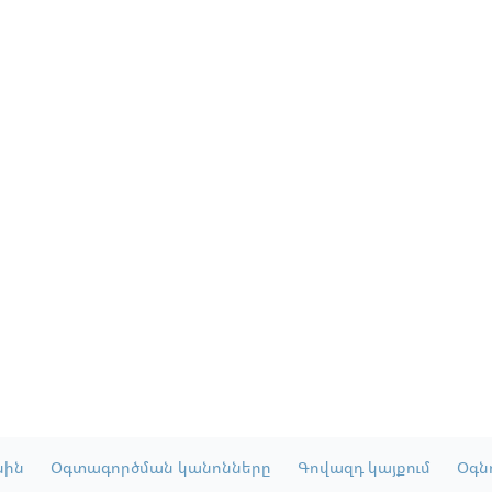
սին
Օգտագործման կանոնները
Գովազդ կայքում
Օգնո