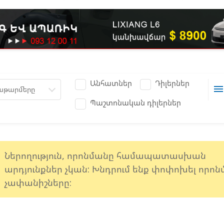
Անհատներ
Դիլերներ
men
աթարմերը
Պաշտոնական դիլերներ
e
Ներողություն, որոնմանը համապատասխան
արդյունքներ չկան: Խնդրում ենք փոփոխել որո
չափանիշները: