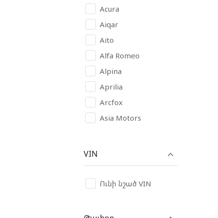
Acura
Aiqar
Aito
Alfa Romeo
Alpina
Aprilia
Arcfox
Asia Motors
Aston Martin
Audi
VIN
Avatr
AVIA
Ունի նշած VIN
BAIC
Bajaj
Թափքը