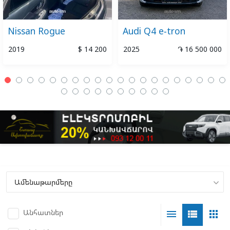
Nissan Rogue
Audi Q4 e-tron
2019
$ 14 200
2025
֏ 16 500 000
Անհատներ
menu
view_list
apps