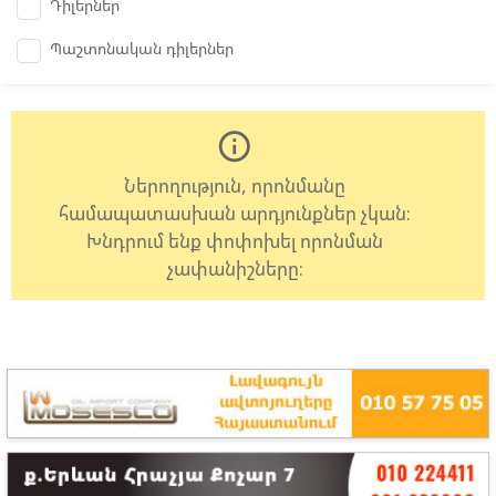
Դիլերներ
Պաշտոնական դիլերներ
info_outline
Ներողություն, որոնմանը
համապատասխան արդյունքներ չկան:
Խնդրում ենք փոփոխել որոնման
չափանիշները: