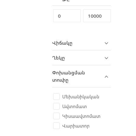
DAF
Daihatsu
Denza
DFSK
Վիճակը
Dodge
Dongfeng
Ղեկը
Dooxin
Փոխանցման
DS
տուփը
DUCATI
Eagle
Մեխանիկական
ErAZ
Ավտոմատ
Eurobike
Կիսաավտոմատ
Exeed
Վարիատոր
Fangchengbao