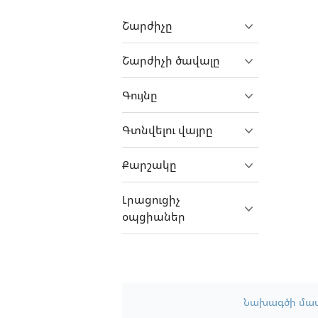
Farizon
Շարժիչը
FAW
Ferrari
Շարժիչի ծավալը
Fiat
Գույնը
Fiat Professional
Fisker
Գտնվելու վայրը
Focus
Քարշակը
Ford
Foton
Լրացուցիչ
օպցիաներ
Freightliner
GAC
GasGas
GAZ
Նախագծի մա
Gecko