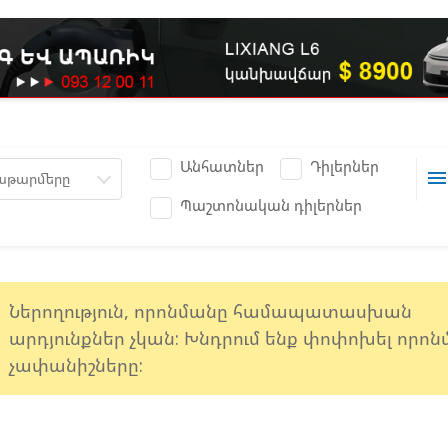
Անհատներ
Դիլերներ
men
աթարմերը
Պաշտոնական դիլերներ
e
Ներողություն, որոնմանը համապատասխան
արդյունքներ չկան: Խնդրում ենք փոփոխել որո
չափանիշները: