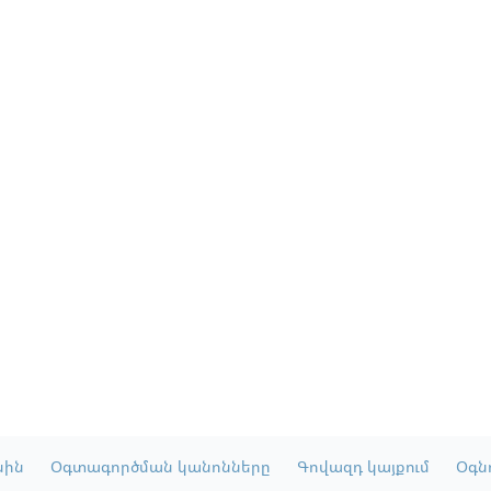
սին
Օգտագործման կանոնները
Գովազդ կայքում
Օգնո