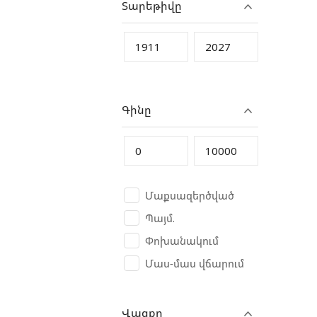
Տարեթիվը
CAT
CFMoto
Changan
Chery
Chevrolet
Գինը
Chrysler
Citroen
Crolan
Cube
Մաքսազերծված
CycleWolf
Պայմ.
D-Kal
Փոխանակում
Dacia
Մաս-մաս վճարում
Dadi China
Daewoo
Վազքը