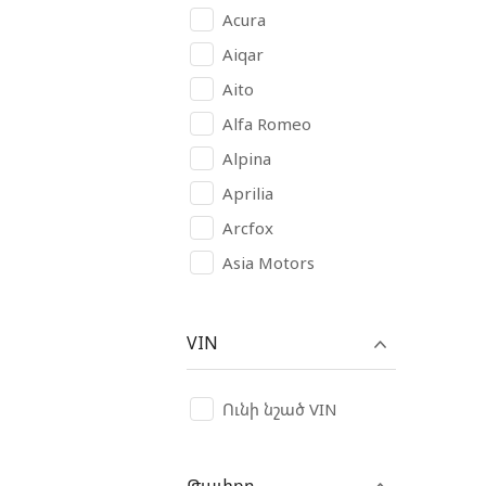
Acura
Aiqar
Aito
Alfa Romeo
Alpina
Aprilia
Arcfox
Asia Motors
Aston Martin
Audi
VIN
Avatr
AVIA
Ունի նշած VIN
BAIC
Bajaj
Թափքը