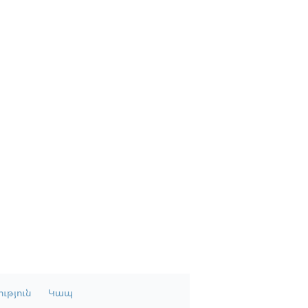
ւթյուն
Կապ