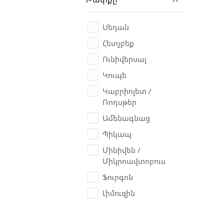
BAW
Belarus
Սեդան
Benelli
Հետչբեք
Bentley
Ունիվերսալ
Besturn B50
Կուպե
Bianchi
Կաբրիոլետ /
Ռոդսթեր
Bogdan
Ամենագնաց
BORO
Պիկապ
BRP Can-am
Մինիվեն /
Bugatti
Միկրոավտոբուս
Buick
Ֆուրգոն
Bulls
Լիմուզին
BYD
Cadillac