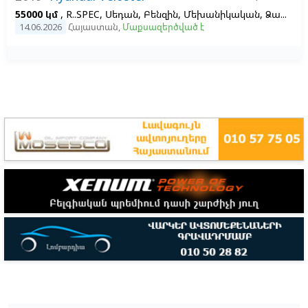
55000 կմ
, R..SPEC, Սեդան, Բենզին, Մեխանիկական, Ձախ,
Մո
14.06.2026
Հայաստան
,
Մաքսազերծված է