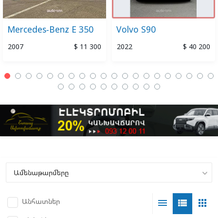
Mercedes-Benz E 350
Volvo S90
2007
$ 11 300
2022
$ 40 200
Անհատներ
menu
view_list
apps