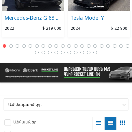
Mercedes-Benz G 63 AMG
Tesla Model Y
2022
$ 219 000
2024
$ 22 900
Անհատներ
menu
view_list
apps