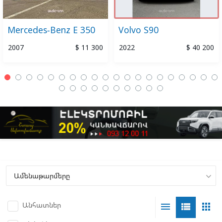
Mercedes-Benz E 350
Volvo S90
2007
$ 11 300
2022
$ 40 200
Անհատներ
menu
view_list
apps