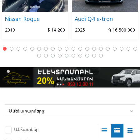
Nissan Rogue
Audi Q4 e-tron
2019
$ 14 200
2025
֏ 16 500 000
Անհատներ
menu
view_list
apps