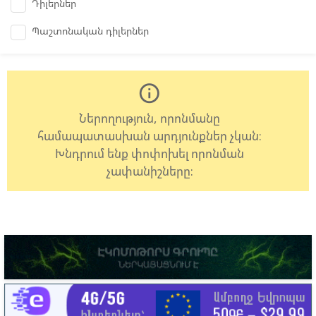
Դիլերներ
Պաշտոնական դիլերներ
info_outline
Ներողություն, որոնմանը
համապատասխան արդյունքներ չկան:
Խնդրում ենք փոփոխել որոնման
չափանիշները: