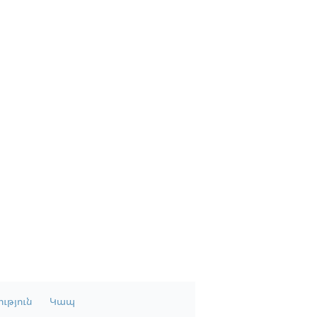
ւթյուն
Կապ