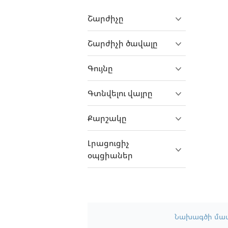
Farizon
Շարժիչը
FAW
Ferrari
Շարժիչի ծավալը
Fiat
Գույնը
Fiat Professional
Fisker
Գտնվելու վայրը
Focus
Քարշակը
Ford
Foton
Լրացուցիչ
օպցիաներ
Freightliner
GAC
GasGas
GAZ
Նախագծի մա
Gecko