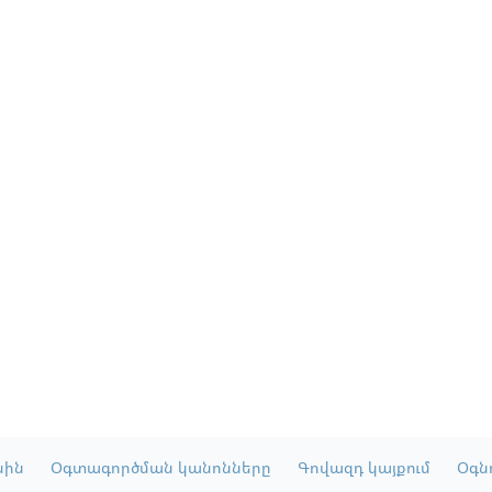
սին
Օգտագործման կանոնները
Գովազդ կայքում
Օգնո