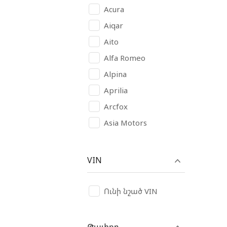
Acura
Aiqar
Aito
Alfa Romeo
Alpina
Aprilia
Arcfox
Asia Motors
Aston Martin
Audi
VIN
Avatr
AVIA
Ունի նշած VIN
BAIC
Bajaj
Թափքը