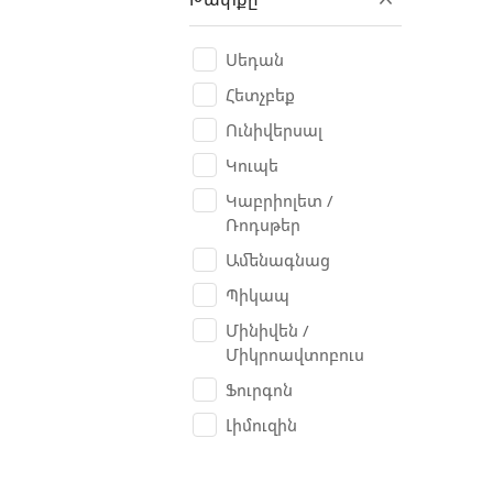
BAW
Belarus
Սեդան
Benelli
Հետչբեք
Bentley
Ունիվերսալ
Besturn B50
Կուպե
Bianchi
Կաբրիոլետ /
Ռոդսթեր
Bogdan
Ամենագնաց
BORO
Պիկապ
BRP Can-am
Մինիվեն /
Bugatti
Միկրոավտոբուս
Buick
Ֆուրգոն
Bulls
Լիմուզին
BYD
Cadillac