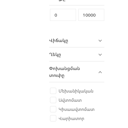
DAF
Daihatsu
Denza
DFSK
Վիճակը
Dodge
Dongfeng
Ղեկը
Dooxin
Փոխանցման
DS
տուփը
DUCATI
Eagle
Մեխանիկական
ErAZ
Ավտոմատ
Eurobike
Կիսաավտոմատ
Exeed
Վարիատոր
Fangchengbao