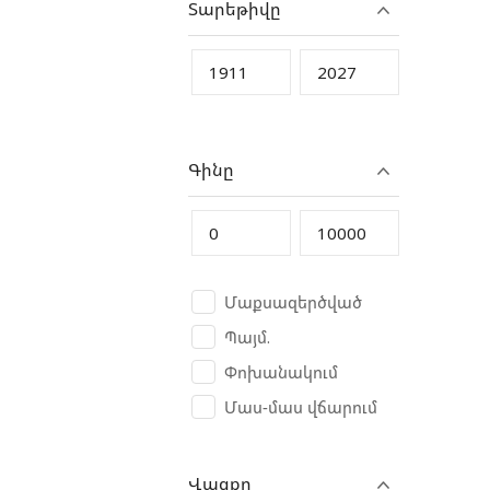
Տարեթիվը
CAT
CFMoto
Changan
Chery
Chevrolet
Գինը
Chrysler
Citroen
Crolan
Cube
Մաքսազերծված
CycleWolf
Պայմ.
D-Kal
Փոխանակում
Dacia
Մաս-մաս վճարում
Dadi China
Daewoo
Վազքը