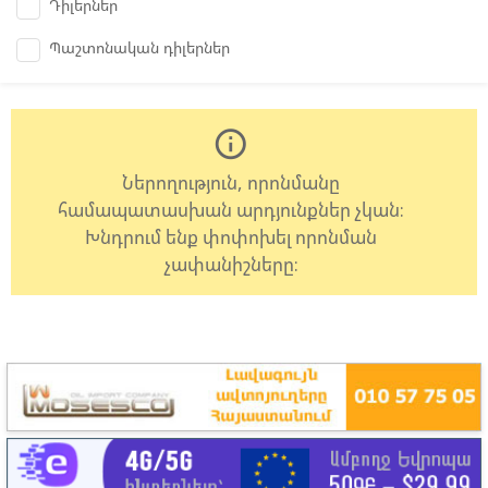
Դիլերներ
Պաշտոնական դիլերներ
info_outline
Ներողություն, որոնմանը
համապատասխան արդյունքներ չկան:
Խնդրում ենք փոփոխել որոնման
չափանիշները: