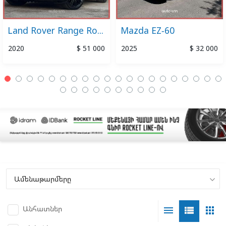
Land Rover Range Rover
Mazda EZ-60
2020
$ 51 000
2025
$ 32 000
Անհատներ
menu
view_list
apps