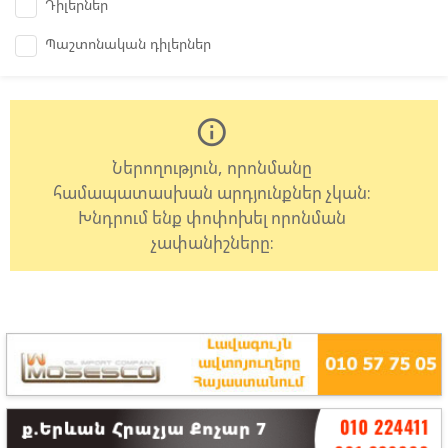
Դիլերներ
Պաշտոնական դիլերներ
info_outline
Ներողություն, որոնմանը
համապատասխան արդյունքներ չկան:
Խնդրում ենք փոփոխել որոնման
չափանիշները: